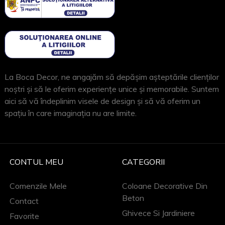
La Boca Decor, ne angajăm să depășim așteptările clienților
noștri și să le oferim experiențe unice și memorabile. Suntem
aici să vă îndeplinim visele de design și să vă oferim un
spațiu în care imaginația nu are limite.
CONTUL MEU
CATEGORII
Comenzile Mele
Coloane Decorative Din
Beton
Contact
Ghivece Si Jardiniere
Favorite