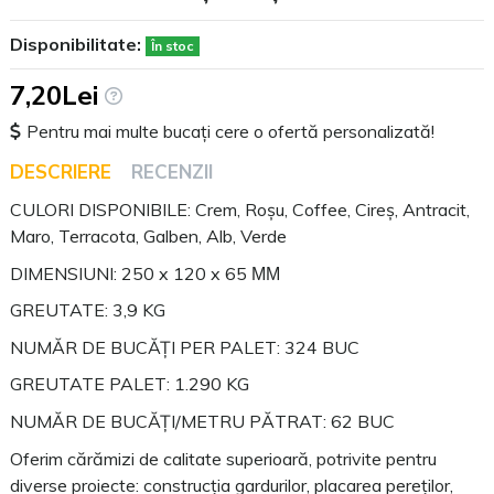
Disponibilitate:
În stoc
7,20Lei
Pentru mai multe bucați cere o ofertă personalizată!
DESCRIERE
RECENZII
CULORI DISPONIBILE: Crem⁠, Roșu, Coffee, Cireș, ⁠Antracit,
Maro, Terracota, Galben⁠, Alb, Verde
DIMENSIUNI: 250 x 120 x 65 ММ
GREUTATE: 3,9 KG
NUMĂR DE BUCĂȚI PER PALET: 324 BUC
GREUTATE PALET: 1.290 KG
NUMĂR DE BUCĂȚI/METRU PĂTRAT: 62 BUC
Oferim cărămizi de calitate superioară, potrivite pentru
diverse proiecte: construcția gardurilor, placarea pereților,