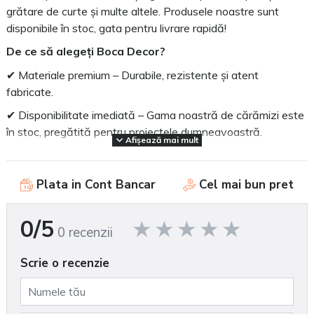
grătare de curte și multe altele. Produsele noastre sunt
disponibile în stoc, gata pentru livrare rapidă!
De ce să alegeți Boca Decor?
✔ Materiale premium – Durabile, rezistente și atent
fabricate.
✔ Disponibilitate imediată – Gama noastră de cărămizi este
în stoc, pregătită pentru proiectele dumneavoastră.
Afișează mai mult
✔ Versatilitate – Ideale pentru construcții, amenajări
interioare și exterioare.
Plata in Cont Bancar
Cel mai bun pret
✔ Varietate de modele – Diferite culori, texturi și stiluri pentru
orice design.
0/5
0 recenzii
✔ Consultanță specializată – Vă ajutăm să faceți cea mai
bună alegere.
Scrie o recenzie
✔ Respect pentru mediu – Produse realizate sustenabil.
Comandați acum și începeți transformarea spațiului