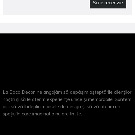
Scrie recenzie
La Boca Decor, ne angajăm să depășim așteptările clienților
noștri și să le oferim experiențe unice și memorabile. Suntem
aici să vă îndeplinim visele de design și să vă oferim un
spațiu în care imaginația nu are limite.