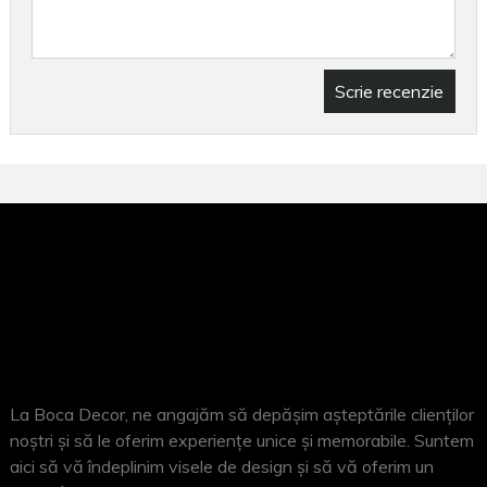
Scrie recenzie
La Boca Decor, ne angajăm să depășim așteptările clienților
noștri și să le oferim experiențe unice și memorabile. Suntem
aici să vă îndeplinim visele de design și să vă oferim un