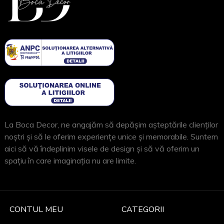
La Boca Decor, ne angajăm să depășim așteptările clienților
noștri și să le oferim experiențe unice și memorabile. Suntem
aici să vă îndeplinim visele de design și să vă oferim un
spațiu în care imaginația nu are limite.
CONTUL MEU
CATEGORII