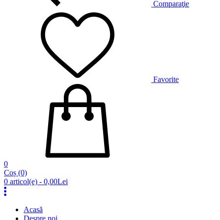
Comparaţie
Favorite
0
Coș
(0)
0 articol(e) - 0,00Lei
Acasă
Despre noi