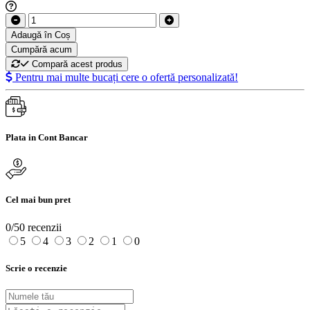
Adaugă în Coș
Cumpără acum
Compară acest produs
Pentru mai multe bucați cere o ofertă personalizată!
Plata in Cont Bancar
Cel mai bun pret
0/5
0 recenzii
5
4
3
2
1
0
Scrie o recenzie