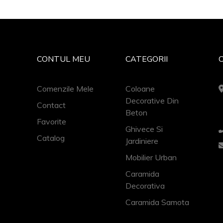
CONTUL MEU
CATEGORII
Comenzile Mele
Coloane
Decorative Din
Contact
Beton
Favorite
Ghivece Si
Catalog
Jardiniere
Mobilier Urban
Caramida
Decorativa
Caramida Samota