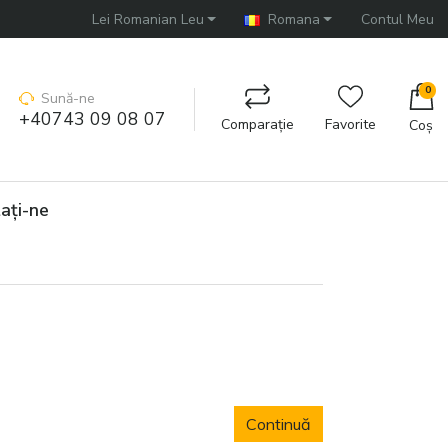
Lei Romanian Leu
Romana
Contul Meu
0
Sună-ne
+40743 09 08 07
Comparaţie
Favorite
Coș
aţi-ne
Continuă