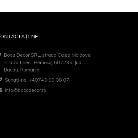
CONTACTAȚI-NE
Boca Decor SRL, strada Calea Moldovei
nr 506 Lilieci, Hemeiuș 607235, Jud.
Bacău, România
Sunați-ne: +40743 09 08 07
info@bocadecor.ro