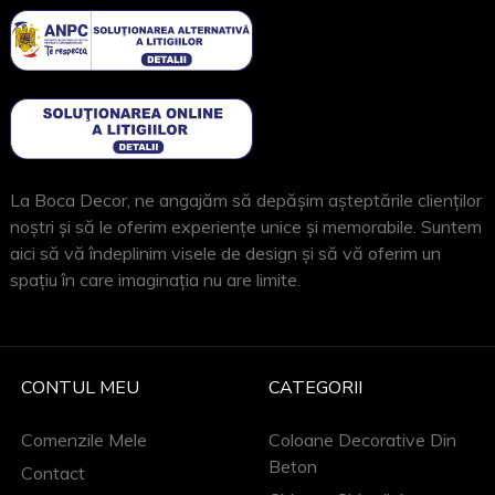
La Boca Decor, ne angajăm să depășim așteptările clienților
noștri și să le oferim experiențe unice și memorabile. Suntem
aici să vă îndeplinim visele de design și să vă oferim un
spațiu în care imaginația nu are limite.
CONTUL MEU
CATEGORII
Comenzile Mele
Coloane Decorative Din
Beton
Contact